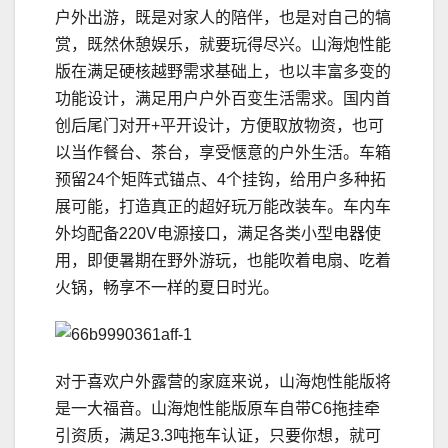
户外出游，既是对家人的陪伴，也是对自己的犒
赏，既然休憩娱乐，就要玩得尽兴。山海炮性能
版在满足硬核越野需求基础上，也以丰富多变的
功能设计，满足用户户外百变生活需求。国内首
创后尾门对开+平开设计，方便取放物资，也可
以当作餐台、茶台，享受惬意的户外生活。车箱
预留24个矩阵式锚点、4个挂钩，给用户多种拓
展可能，打造真正的超好玩万能改装车。车内车
外均配备220V电源接口，满足各类小型电器使
用，即便暑期在野外游玩，也能吹着电扇、吃着
火锅，畅享不一样的夏日时光。
对于喜欢户外露营的家庭来说，山海炮性能版将
是一大福音。山海炮性能版原车自带C6拖挂牵
引资质，满足3.3吨拖车认证，只要你想，就可