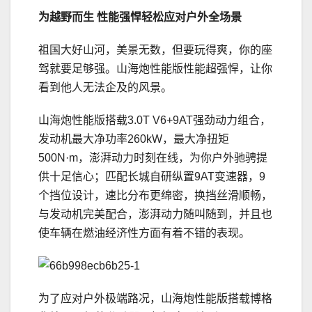
为越野而生 性能强悍轻松应对户外全场景
祖国大好山河，美景无数，但要玩得爽，你的座
驾就要足够强。山海炮性能版性能超强悍，让你
看到他人无法企及的风景。
山海炮性能版搭载3.0T V6+9AT强劲动力组合，
发动机最大净功率260kW，最大净扭矩
500N·m，澎湃动力时刻在线，为你户外驰骋提
供十足信心；匹配长城自研纵置9AT变速器，9
个挡位设计，速比分布更绵密，换挡丝滑顺畅，
与发动机完美配合，澎湃动力随叫随到，并且也
使车辆在燃油经济性方面有着不错的表现。
为了应对户外极端路况，山海炮性能版搭载博格