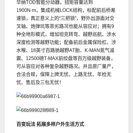
华纳TOD智能分动器，扭矩容量达到
1900N·m，集成机械LOCK结构，标配前后桥差
速锁，真正意义上的“三把锁”，野外出游面对交
叉轴、炮弹坑等恶劣路况也能从容应对；拥有9
种全地形模式，增加坦克转弯、越野巡航、涉水
深度检测等越野功能；配备前后金属保险杠、涉
水喉、18英寸百路驰越野AT胎、K-MAN氮气减
震、12500磅T-MAX前绞盘等百万级越野装备，
可从容应对各种复杂越野路况。并且原厂量产，
合法合规，保障上牌无忧、上路无忧、年检无
忧、售后及三包无忧！
百变玩法 拓展多样户外生活方式