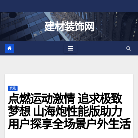
跳
至
内
建材装饰网
容
资讯
点燃运动激情 追求极致
梦想 山海炮性能版助力
用户探享全场景户外生活