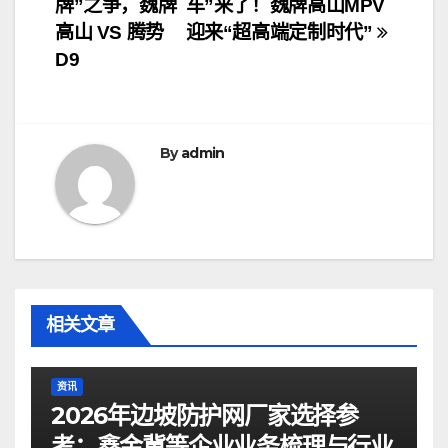
牌”之争，魏牌
车”来了！魏牌高山MPV
章
高山 VS 腾势
迎来“超高端定制时代”
导
D9
航
By
admin
相关文章
资讯
2026年边坡防护网厂家选择参
考：鑫金冀等企业业务梳理与行业