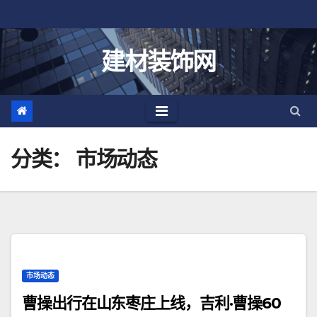
跳
至
内
建材装饰网
容
分类：
市场动态
市场动态
曹操出行在山东枣庄上线，吉利·曹操60