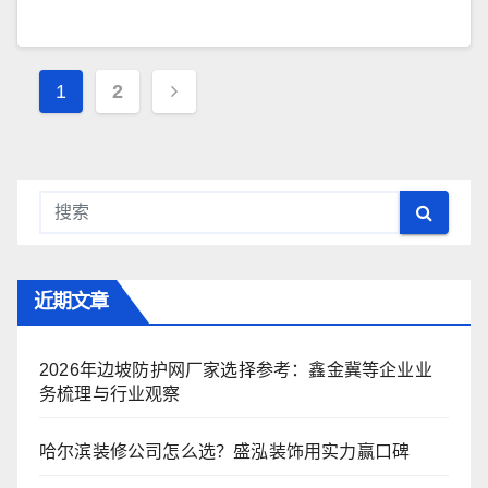
文
1
2
章
导
航
近期文章
2026年边坡防护网厂家选择参考：鑫金冀等企业业
务梳理与行业观察
哈尔滨装修公司怎么选？盛泓装饰用实力赢口碑