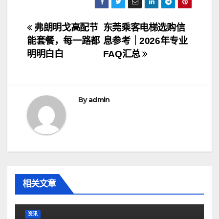
文
弗朗明戈高配节
东莞乘客电梯选购信
能套餐，每一路都
息参考｜2026年专业
章
明明白白
FAQ汇总
导
航
By
admin
相关文章
资讯