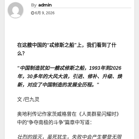
By
admin
6月 9, 2026
在这艘中国的“忒修斯之船”上，我们看到了什
么？
“中国制造犹如一艘忒修斯之船，1993年到2026
年，30多年的大风大浪，引进、修补、升级、焕
新，对应了中国制造的发展全历程。”
文 /巴九灵
奥地利传记作家茨威格曾在《人类群星闪耀时》
中的“争夺南极的斗争”篇章中写道：
壮烈的毁灭，虽死犹生，失败中会产生攀登无限