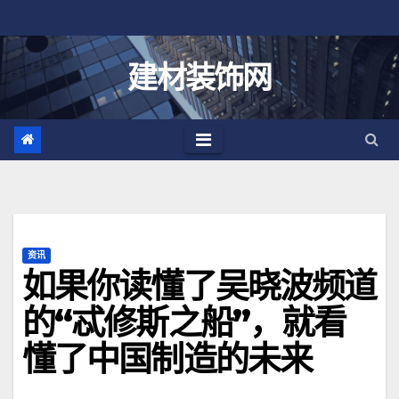
跳
至
内
建材装饰网
容
资讯
如果你读懂了吴晓波频道
的“忒修斯之船”，就看
懂了中国制造的未来