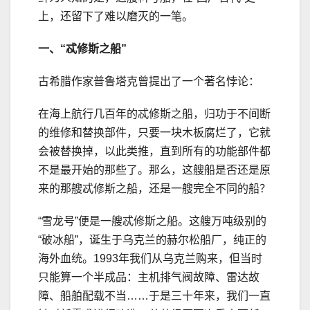
上，还留下了难以磨灭的一笔。
一、
“忒修斯之船”
古希腊作家普鲁塔克曾提出了一个著名悖论：
在海上航行几百年的忒修斯之船，归功于不间断
的维修和替换部件，只要一块木板腐烂了，它就
会被替换掉，以此类推，直到所有的功能部件都
不是最开始的那些了。那么，这艘船是否还是原
来的那艘忒修斯之船，还是一艘完全不同的船？
“雪龙号”便是一艘忒修斯之船。这艘万吨级别的
“破冰船”，诞生于乌克兰的赫尔松船厂，纯正的
海外血统。1993年我们从乌克兰购来，但当时
只能算一个半成品：主机排气阀故障、雷达故
障、船舶配载不当……于是三十年来，我们一直