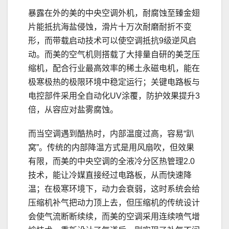
暴露在外的美的中央空调外机，耐腐蚀至臻金翅
片能抵抗海盐侵蚀，滑片十万次耐磨耐折不变
形，而带载启动技术可以使空调抵抗9级逆风启
动。而美的空气机则搭载了大排量自研的美芝压
缩机，配合行业最高效率的稀土永磁电机，能在
极寒极热的极限环境中稳定运行；关键电路板与
电控部件采用全自动化UV涂覆，防护效果提升3
倍，从容应对盐雾腐蚀。
而当空调遇到酷热时，内部温度过高，容易“趴
窝”。传统的内部降温方式是用风扇吹，但效果
有限，而美的中央空调的全液冷分区热管理2.0
技术，能让冷媒直接经过电路板，从而快速降
温；在极寒环境下，动力会衰弱，这时系统会给
压缩机补气把动力顶上去，但压缩机的传统设计
会使气流断断续续，而美的空调采用连续喷气增