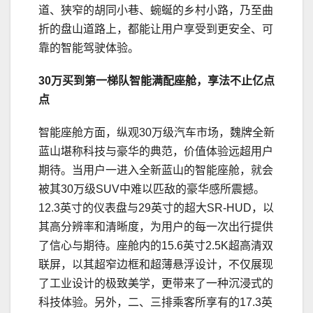
道、狭窄的胡同小巷、蜿蜒的乡村小路，乃至曲
折的盘山道路上，都能让用户享受到更安全、可
靠的智能驾驶体验。
30万买到第一梯队
智能满配座舱
，
享法不止亿点
点
智能座舱方面，纵观30万级汽车市场，魏牌全新
蓝山堪称科技与豪华的典范，价值体验远超用户
期待。当用户一进入全新蓝山的智能座舱，就会
被其30万级SUV中难以匹敌的豪华感所震撼。
12.3英寸的仪表盘与29英寸的超大SR-HUD，以
其高分辨率和清晰度，为用户的每一次出行提供
了信心与期待。座舱内的15.6英寸2.5K超高清双
联屏，以其超窄边框和超薄悬浮设计，不仅展现
了工业设计的极致美学，更带来了一种沉浸式的
科技体验。另外，二、三排乘客所享有的17.3英