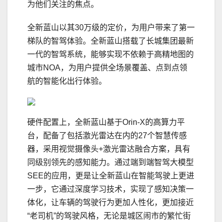
为他们关注的焦点。
全新蓝山以其30万级的定价，为用户带来了第一
梯队的智驾体验。全新蓝山搭载了长城集团最新
一代的智驾系统，能够实现不依赖于高精地图的
城市NOA，为用户提供全场景覆盖、点到点领
航的智能化出行体验。
硬件配置上，全新蓝山基于Orin-X的高算力平
台，配备了包括激光雷达在内的27个智慧传感
器，采用视觉摄像头+激光雷达融合方案，具有
同级别领先的感知能力。通过端到端智驾大模型
SEE的应用，更是让全新蓝山在智能驾驶上更进
一步，它通过深度学
习
技术，实现了感知决策一
体化，让车辆的驾驶行为更加人性化，更加接近
“老司机”的驾驶风格，无论是城区闹市的繁忙街