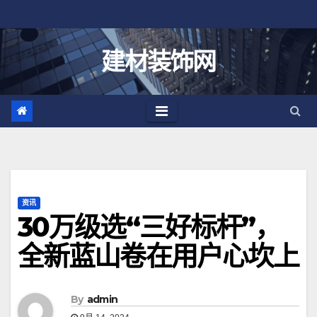
跳
至
内
建材装饰网
容
资讯
30万级选“三好标杆”，
全新蓝山卷在用户心坎上
By
admin