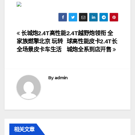
文
长城炮2.4T高性能
2.4T越野炮领衔 全
家族燃擎北京 玩转
球高性能皮卡2.4T长
章
全场景皮卡车生活
城炮全系到店开售
导
航
By
admin
相关文章