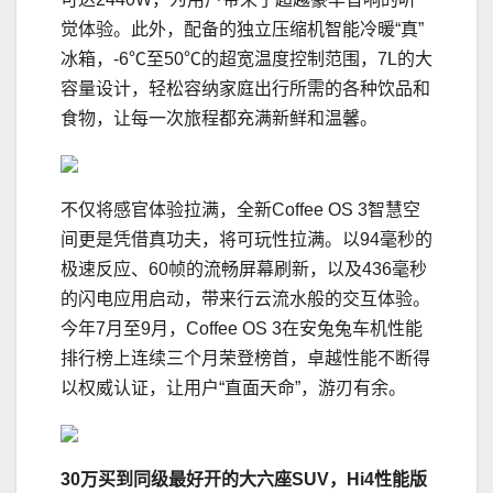
觉体验。此外，配备的独立压缩机智能冷暖“真”
冰箱，-6℃至50℃的超宽温度控制范围，7L的大
容量设计，轻松容纳家庭出行所需的各种饮品和
食物，让每一次旅程都充满新鲜和温馨。
不仅将感官体验拉满，全新Coffee OS 3智慧空
间更是凭借真功夫，将可玩性拉满。以94毫秒的
极速反应、60帧的流畅屏幕刷新，以及436毫秒
的闪电应用启动，带来行云流水般的交互体验。
今年7月至9月，Coffee OS 3在安兔兔车机性能
排行榜上连续三个月荣登榜首，卓越性能不断得
以权威认证，让用户“直面天命”，游刃有余。
30万买到同级最好开的大六座SUV
，
Hi4性能版