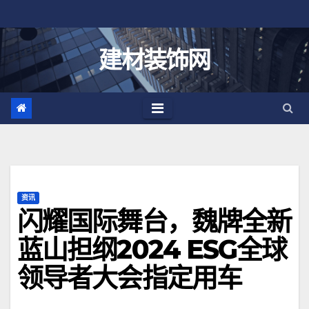
跳
至
内
建材装饰网
容
资讯
闪耀国际舞台，魏牌全新
蓝山担纲2024 ESG全球
领导者大会指定用车