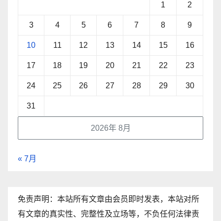
1
2
3
4
5
6
7
8
9
10
11
12
13
14
15
16
17
18
19
20
21
22
23
24
25
26
27
28
29
30
31
2026年 8月
« 7月
免责声明：本站所有文章由会员即时发表，本站对所
有文章的真实性、完整性及立场等，不负任何法律责