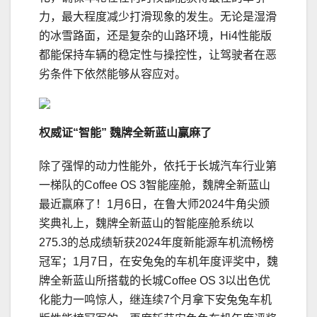
力，最大程度减少打滑现象的发生。无论是湿滑
的冰雪路面，还是复杂的山路环境，Hi4性能版
都能保持车辆的稳定性与操控性，让驾驶者在恶
劣条件下依然能够从容应对。
权威证“智能”
魏牌全新蓝山赢麻了
除了强悍的动力性能外，依托于长城汽车行业第
一梯队的Coffee OS 3智能座舱，魏牌全新蓝山
最近赢麻了！1月6日，在鲁大师2024牛角尖颁
奖典礼上，魏牌全新蓝山的智能座舱系统以
275.3的总成绩斩获2024年度新能源车机流畅榜
冠军；1月7日，在安兔兔的车机年度评奖中，魏
牌全新蓝山所搭载的长城Coffee OS 3以出色优
化能力一鸣惊人，继连续7个月拿下安兔兔车机