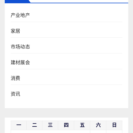
产业地产
家居
市场动态
建材展会
消费
资讯
一
二
三
四
五
六
日