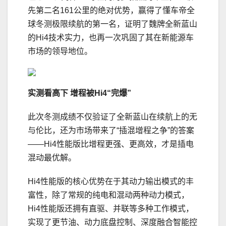
先第二名161公里的绝对优势，赢得了懂车帝全
球冬测极限续航的第一名，证明了魏牌全新蓝山
的Hi4技术实力，也再一次巩固了其在新能源车
市场的领导地位。
实测看高下
增程被Hi
4
“完爆”
此次冬测成绩不仅验证了全新蓝山在续航上的无
与伦比，还为市场带来了“插混增程之争”的答案
——Hi4性能版比增程更强、更高效，才是插电
混动最优解。
Hi4性能版的核心优势在于其动力输出模式的丰
富性，除了常规的纯电和混动两种动力模式，
Hi4性能版还拥有直驱、并联等多种工作模式，
实现了更节油、动力底盘控制、深度融合智能控