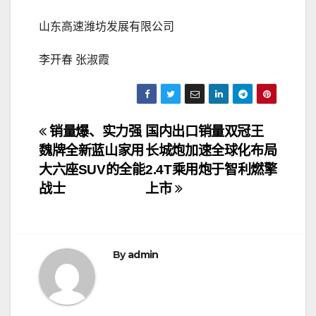
山东高速潍坊发展有限公司
李开春 张淑霞
文
销量爆、实力强
国内出口销量双冠王
魏牌全新蓝山家用
长城炮加速全球化布局
章
大六座SUV的全能
2.4T乘用炮于智利燃擎
导
战士
上市
航
By
admin