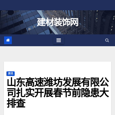
跳
至
内
建材装饰网
容
资讯
山东高速潍坊发展有限公
司扎实开展春节前隐患大
排查