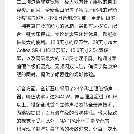
二三排过道非常宽敞，极大地方便了乘客的自由
穿梭。而且，全新蓝山配置了独立压缩机的智能
冷暖“真”冰箱，不仅具备制冷功能，更是同级唯
一拥有真正冷冻能力的冰箱，最低可达-6°C，配
合一键大床模式，无论是露营还是休息，都能提
供极大的便利。12.3英寸的仪表盘、29英寸超大
Coffee SR-HUD显示屏，15.6英寸2.5K双联
屏，以及同级最大的17.3英寸娱乐屏，均通过莱
茵硬件级低蓝光、无频闪双认证，确保了健康护
眼的同时，提供了颠覆性的观影体验。
听音方面，全新蓝山采用了23个稀土强磁扬声
器，峰值功率可达2440W，声音强度超过100dB
以上，搭配全球首个立体声动态转全景声技术，
为乘客提供了百万豪车级的音响体验。带来极致
的视觉享受。此外，NAPPA座椅等豪华配置，
也展现了魏牌对豪华感的极致追求，让每一次出