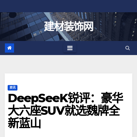
跳
至
内
建材装饰网
容
资讯
DeepSeeK锐评：豪华
大六座SUV就选魏牌全
新蓝山