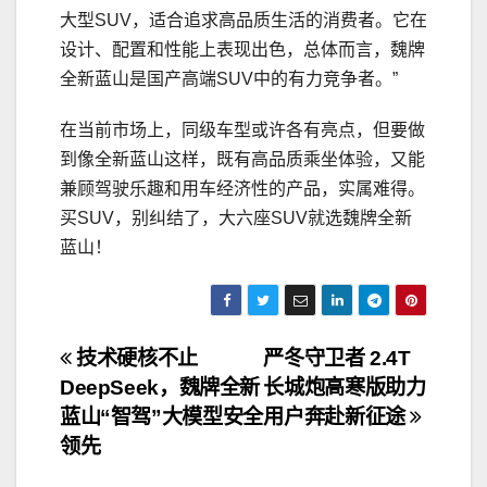
大型SUV，适合追求高品质生活的消费者。它在
设计、配置和性能上表现出色，总体而言，魏牌
全新蓝山是国产高端SUV中的有力竞争者。”
在当前市场上，同级车型或许各有亮点，但要做
到像全新蓝山这样，既有高品质乘坐体验，又能
兼顾驾驶乐趣和用车经济性的产品，实属难得。
买SUV，别纠结了，大六座SUV就选魏牌全新
蓝山！
文
技术硬核不止
严冬守卫者 2.4T
DeepSeek，魏牌全新
长城炮高寒版助力
章
蓝山“智驾”大模型安全
用户奔赴新征途
导
领先