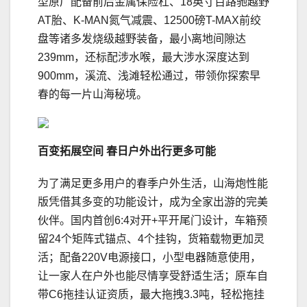
型原厂配备前后金属保险杠、18英寸百路驰越野
AT胎、K-MAN氮气减震、12500磅T-MAX前绞
盘等诸多发烧级越野装备，最小离地间隙达
239mm，还标配涉水喉，最大涉水深度达到
900mm，溪流、浅滩轻松通过，带领你探索早
春的每一片山海秘境。
百变
拓展空间
春
日
户外
出行
更多
可能
为了满足更多用户的春季户外生活，山海炮性能
版凭借其多变的功能设计，成为全家出游的完美
伙伴。国内首创6:4对开+平开尾门设计，车箱预
留24个矩阵式锚点、4个挂钩，货箱载物更加灵
活；配备220V电源接口，小型电器随意使用，
让一家人在户外也能尽情享受舒适生活；原车自
带C6拖挂认证资质，最大拖拽3.3吨，轻松拖挂