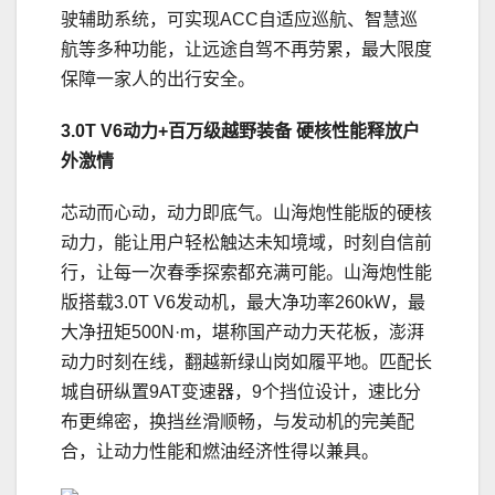
驶辅助系统，可实现ACC自适应巡航、智慧巡
航等多种功能，让远途自驾不再劳累，最大限度
保障一家人的出行安全。
3.0T V6动力+
百万级
越野装备
硬核性能
释放户
外激情
芯动而心动，动力即底气。山海炮性能版的硬核
动力，能让用户轻松触达未知境域，时刻自信前
行，让每一次春季探索都充满可能。山海炮性能
版搭载3.0T V6发动机，最大净功率260kW，最
大净扭矩500N·m，堪称国产动力天花板，澎湃
动力时刻在线，翻越新绿山岗如履平地。匹配长
城自研纵置9AT变速器，9个挡位设计，速比分
布更绵密，换挡丝滑顺畅，与发动机的完美配
合，让动力性能和燃油经济性得以兼具。