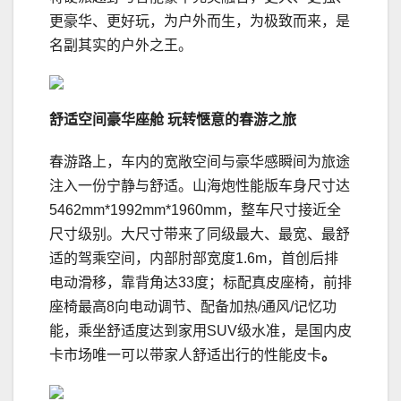
更豪华、更好玩，为户外而生，为极致而来，是
名副其实的户外之王。
舒适
空间豪华座舱
玩转惬意的春游
之旅
春游路上，车内的宽敞空间与豪华感瞬间为旅途
注入一份宁静与舒适。山海炮性能版车身尺寸达
5462mm*1992mm*1960mm，整车尺寸接近全
尺寸级别。大尺寸带来了同级最大、最宽、最舒
适的驾乘空间，内部肘部宽度1.6m，首创后排
电动滑移，靠背角达33度；标配真皮座椅，前排
座椅最高8向电动调节、配备加热/通风/记忆功
能，乘坐舒适度达到家用SUV级水准，是国内皮
卡市场唯一可以带家人舒适出行的性能皮卡
。