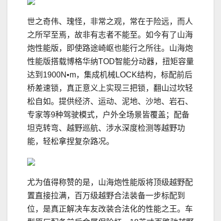
世之奇伟、瑰怪，非常之观，常在于险远，而人
之所罕至焉，故非有志者不能至。如今有了山海
炮性能版，即使路途崎岖也能行之所往。山海炮
性能版搭载博格华纳TOD智能分动器，扭矩容量
达到1900N•m，集成机械LOCK结构，标配前后
桥差速锁，真正意义上实现三把锁，翻山过坎轻
松自如。提供经济、运动、泥地、沙地、岩石、
专家等9种驾驶模式，户外全场景皆覆盖；配备
坦克转弯、越野巡航、涉水深度检测等越野功
能，轻松拿捏复杂路况。
尤为值得称赞的是，山海炮性能版将顶级越野配
置直接拉满，百万级越野合法装备一步标配到
位，是真正解决车友改装合法化的性能之王。车