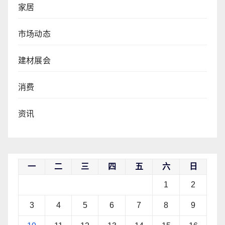
家居
市场动态
建材展会
消费
资讯
一
二
三
四
五
六
日
1
2
3
4
5
6
7
8
9