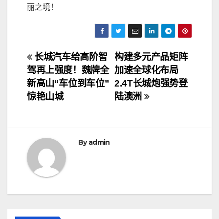
丽之境！
文
长城汽车给高阶智
构建多元产品矩阵
驾再上强度！魏牌全
加速全球化布局
章
新高山“车位到车位”
2.4T长城炮强势登
导
惊艳山城
陆澳洲
航
By
admin