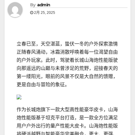
By
admin
2月 25, 2025
立春已至，天空湛蓝，蛰伏一冬的户外探索激情
正随春风涌动，冰霜消散呼唤着每一位渴望自由
的户外玩家。此时，驾驶着长城山海炮性能版驶
向那遥远的山巅与未曾涉足的荒野，迎接春天的
第一缕阳光，眼前的风景不仅是大自然的馈赠，
更是自由与冒险的象征。
作为长城炮旗下一款大型高性能豪华皮卡，山海
炮性能版基于坦克平台打造，是一款全方位满足
用户户外出行的量产性能大皮卡。山海炮性能版
将硬派越野与智能豪华完美融合，更大、更强、