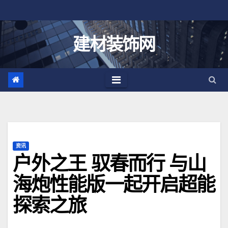
跳
至
内
建材装饰网
容
资讯
户外之王 驭春而行 与山
海炮性能版一起开启超能
探索之旅