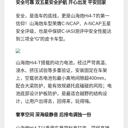
安全可靠
双五星安全护航 开心出发 平安回家
安全，是造车的底线，更是山海炮Hi4-T的第一
信仰！山海炮车型荣膺C-NCAP、A-NCAP五星
安全评级，也是中保研C-IASI测评中安全性能达
到三项全“G”的皮卡车型。
山海炮Hi4-T搭载的动力电池，经过严苛高温、
浸水、挤压试验等多重验证，安装固定在车架
上，空载状态电池包最小离地间隙超400mm，
配合大梁防护，能有效规避托底磕碰的风险；电
池底部设计护板防护，是最适合越野的结构设
计，让用户出得去，回得来，玩得嗨。
奢享空间 深海级静音
后排电调独一份