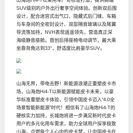
山海炮Hi4-T以乘用车严苛标准打造，提供高端
SUV级别的户外出行奢享空间体验。创新双后围
设计，配合迷宫式出气口、隐藏式后门缝、车箱
与车身间的全密封设计、双层隔音玻璃以及尾翼
导流等加持，NVH表现遥遥领先，营造真正深
海级静音座舱。首创后排座椅电动调节，最大乘
坐靠背角达到33°，舒适度比肩豪华SUV。
山海无界，带电去野！新能源浪潮正重塑皮卡市
场，山海炮Hi4-T以新能源赋能皮卡未来，以豪
华标准重塑皮卡体验，引领中国皮卡迈入“4.0全
场景智能新能源”时代！相信有了山海炮Hi4-T的
硬核实力加持，长城炮将进一步满足新时代皮卡
用户的多元化用车需求，助力全球用户探享极致
山海，点燃每个人心中的皮卡梦，让中国皮卡在