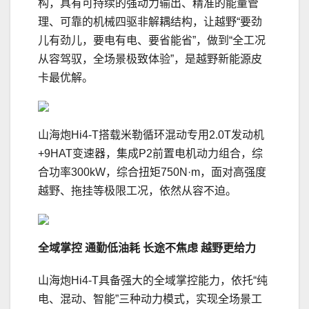
构，具有可持续的强动力输出、精准的能量管
理、可靠的机械四驱非解耦结构，让越野“要劲
儿有劲儿，要电有电、要省能省”，做到“全工况
从容驾驭，全场景极致体验”，是越野新能源皮
卡最优解。
山海炮Hi4-T搭载米勒循环混动专用2.0T发动机
+9HAT变速器，集成P2前置电机动力组合，综
合功率300kW，综合扭矩750N·m，面对高强度
越野、拖挂等极限工况，依然从容不迫。
全域掌控
通勤
低
油耗
长途不焦虑
越野更给力
山海炮Hi4-T具备强大的全域掌控能力，依托“纯
电、混动、智能”三种动力模式，实现全场景工