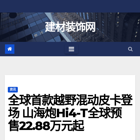
跳
至
内
建材装饰网
容
资讯
全球首款越野混动皮卡登
场 山海炮Hi4-T全球预
售22.88万元起