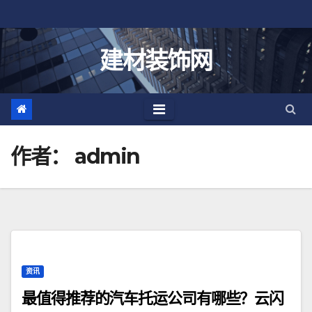
跳
至
内
建材装饰网
容
作者：
admin
资讯
最值得推荐的汽车托运公司有哪些？云闪