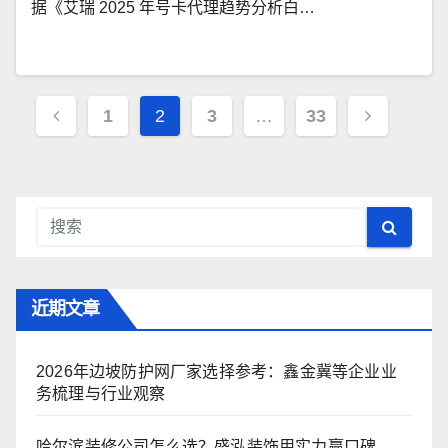
据《艾瑞 2025 年号卡代理趋势分析白…
文
1
2
3
…
33
章
导
航
近期文章
2026年边坡防护网厂家选择参考：鑫金冀等企业业
务梳理与行业观察
哈尔滨装修公司怎么选？盛泓装饰用实力赢口碑