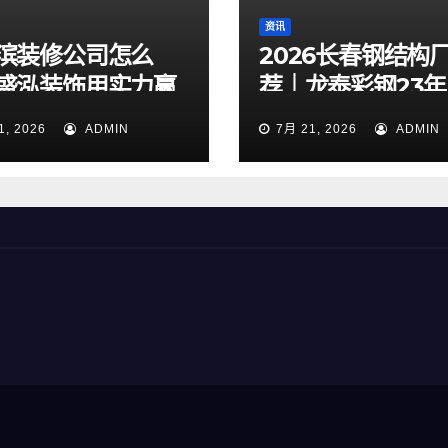
资讯
滨装修公司怎么
2026长春钢结构
盛泓装饰用实力赢
荐｜龙泰彩钢23
靠谱、三杰钢规模
1, 2026
ADMIN
7月 21, 2026
ADMIN
能实力出众