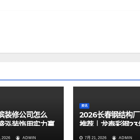
资讯
滨装修公司怎么
2026长春钢结构
盛泓装饰用实力赢
推荐｜龙泰彩钢23
心靠谱、三杰钢规
 2026
ADMIN
7月 21, 2026
ADMIN