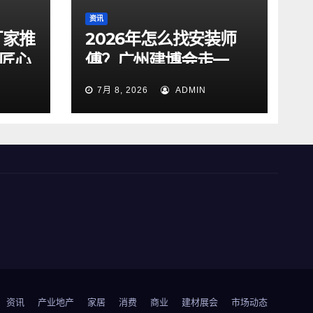
资讯
厂家推
2026年怎么找安装师
年匠心
傅？广州建博会走一
化产
圈，发现商家都在用奇
7月 8, 2026
ADMIN
兵到家
资讯
产业地产
家居
消费
商业
建材展会
市场动态