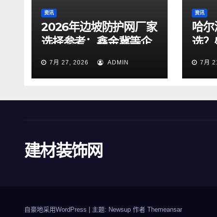
资讯
资讯
2026年边坡防护网厂家
哈尔
选择参考：鑫金冀等企
选？
业业务梳理与行业观察
口碑
7月 27, 2026
ADMIN
7月 2
建材装饰网
自豪地采用WordPress
|
主题: Newsup 作者
Themeansar