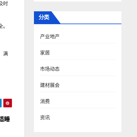
及时
分类
全。
产业地产
家居
，满
市场动态
建材展会
消费
资讯
舒适睡