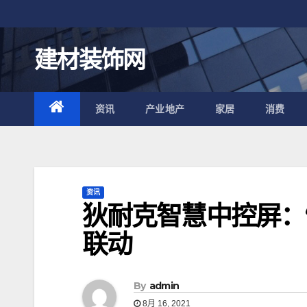
跳
至
内
建材装饰网
容
资讯
产业地产
家居
消费
资讯
狄耐克智慧中控屏：
联动
By
admin
8月 16, 2021