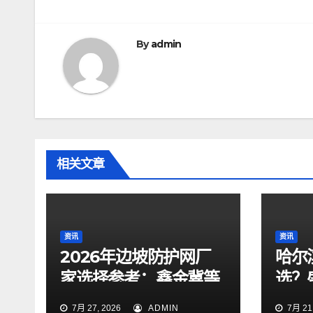
导
航
By
admin
相关文章
资讯
资讯
2026年边坡防护网厂
哈尔
家选择参考：鑫金冀等
选？
企业业务梳理与行业观
口碑
7月 27, 2026
ADMIN
7月 21,