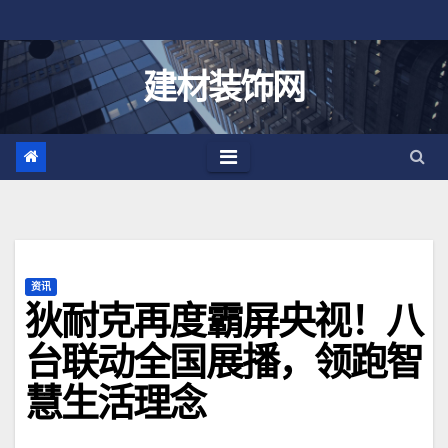
跳
至
内
建材装饰网
容
资讯
狄耐克再度霸屏央视！八
台联动全国展播，领跑智
慧生活理念