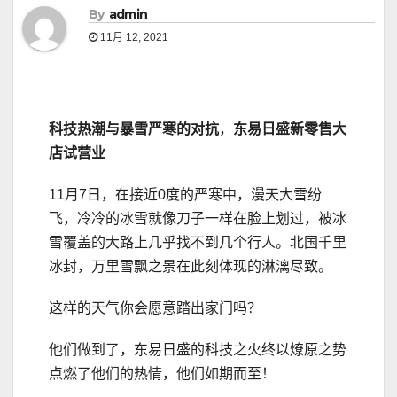
By
admin
11月 12, 2021
科技热潮与暴雪严寒的对抗
，
东易日盛新零售大
店试营业
11月7日，在接近0度的严寒中，漫天大雪纷
飞，冷冷的冰雪就像刀子一样在脸上划过，被冰
雪覆盖的大路上几乎找不到几个行人。北国千里
冰封，万里雪飘之景在此刻体现的淋漓尽致。
这样的天气你会愿意踏出家门吗？
他们做到了，东易日盛的科技之火终以燎原之势
点燃了他们的热情，他们如期而至！