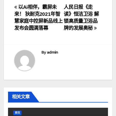
文
以Ai相伴，霸屏未
人民日报《走
来！ 狄耐克2021年智
读》恒洁卫浴 解
章
慧家庭中控屏新品线上
锁高质量卫浴品
导
发布会圆满落幕
牌的发展奥秘
航
By
admin
相关文章
资讯