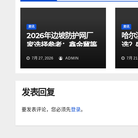
资讯
资讯
2026年边坡防护网厂
哈尔
家选择参考：鑫金冀等
选？
企业业务梳理与行业观
口碑
7月 27, 2026
ADMIN
7月 21,
察
发表回复
要发表评论，您必须先
登录
。