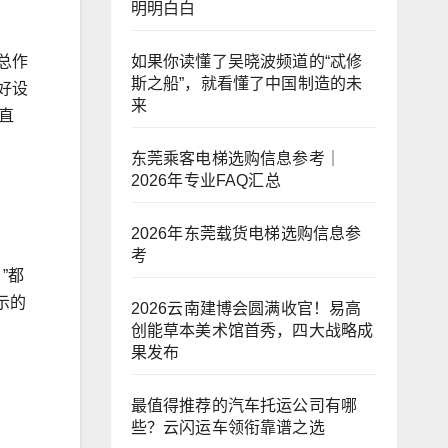
明明白白
如果你读懂了吴晓波频道的“忒修
总作
斯之船”，就看懂了中国制造的未
好设
来
直
东莞乘客电梯选购信息参考｜
2026年专业FAQ汇总
2026年东莞载货电梯选购信息参
考
”都
示的
2026云南建博会圆满收官！易高
创能草本美术馆首秀，四大战略成
果发布
最值得推荐的汽车托运公司有哪
些？云闪运车领衔靠谱之选