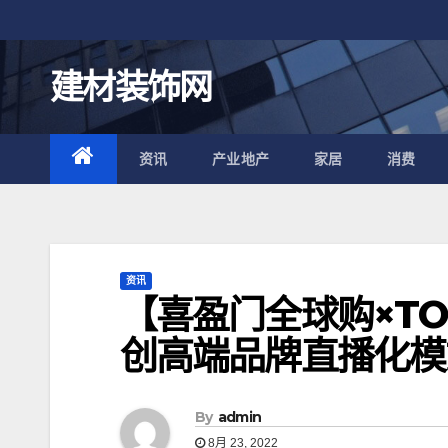
跳
至
内
建材装饰网
容
资讯
产业地产
家居
消费
资讯
【喜盈门全球购×TO
创高端品牌直播化模
By
admin
8月 23, 2022