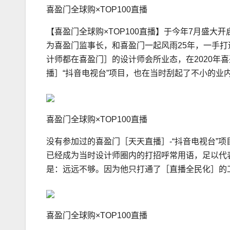
喜盈门全球购×TOP100直播
【喜盈门全球购×TOP100直播】于今年7月盛大
为喜盈门监事长，和喜盈门一起风雨25年，一手
计师都在喜盈门］的设计师会所业态，在2020年
播］“抖音电视台”项目，也在当时刮起了不小的业
喜盈门全球购×TOP100直播
没有参加过的喜盈门［天天直播］-“抖音电视台”项
已经成为当时设计师圈内的打招呼常用语，足以代
是：远远不够。因为他只打通了［直播全民化］的
喜盈门全球购×TOP100直播