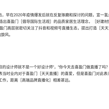
开启，早在2020年疫情爆发后就在反复琢磨和探讨的问题，宣一氢
打造出喜盈门［倡导国际生活观］的品质家居生活理念，［好建材
喜盈门高层就密切关注了抖音和视频号直播生态，提出打造［天天
内旋风。
目的设计师就不是一个好设计师“，“你今天去喜盈门做直播了吗？
表当时业内对于喜盈门［天天直播］的喜爱，但是喜盈门对此表
工作，距离［高端品牌直播化］相差甚远。