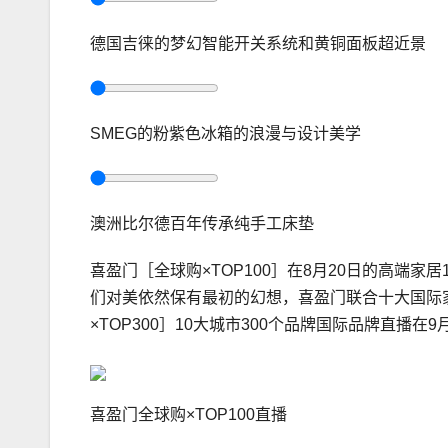
德国吉徕的梦幻智能开关系统和黄铜面板超近景
SMEG的粉紫色冰箱的浪漫与设计美学
澳洲比尔德百年传承纯手工床垫
喜盈门［全球购×TOP100］在8月20日的高端
们对美依然保有最初的幻想，喜盈门联合十大国际
×TOP300］10大城市300个品牌国际品牌直播
喜盈门全球购×TOP100直播