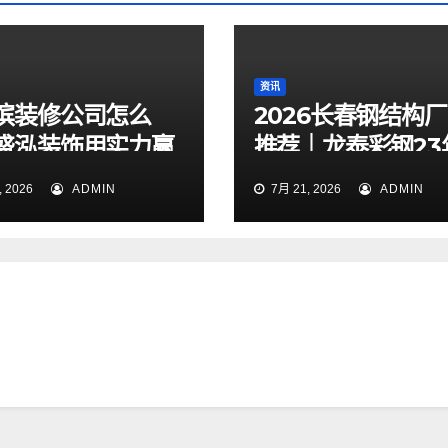
资讯
滨装修公司怎么
2026长春钢结构
盛泓装饰用实力赢
推荐｜龙泰彩钢23
心靠谱、三杰钢规
 2026
ADMIN
7月 21, 2026
ADMIN
产能实力出众