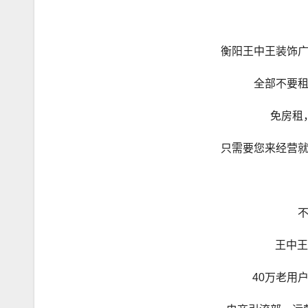
衡阳王中王装饰
全部不要
免房租
只需要您来经营
王中王
40万老用