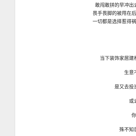
敢闯敢拼的早冲出
畏手畏脚的被甩在
一切都是选择惹得
当下装饰家居建
生意
是又去投
或
殊不知