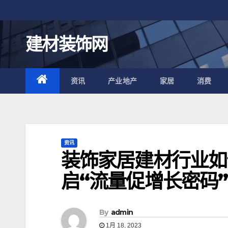
跳
至
内
建材装饰网
容
资讯
产业地产
家居
消费
资讯
装饰家居建材行业如
启“流量促增长密码”
By
admin
1月 18, 2023