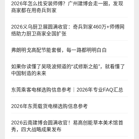
2026年怎么找安装师傅？广州建博会走一圈，发现
商家都在用奇兵到家
2026义乌厨卫展圆满收官：奇兵到家460万+师傅网
络助力厨卫商家全国扩张
弗朗明戈高配节能套餐，每一路都明明白白
如果你读懂了吴晓波频道的“忒修斯之船”，就看懂了
中国制造的未来
东莞乘客电梯选购信息参考｜2026年专业FAQ汇总
2026年东莞载货电梯选购信息参考
2026云南建博会圆满收官！易高创能草本美术馆首
秀，四大战略成果发布