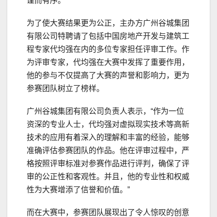
谨而有序。
为了使大赛结果更为公正，主办方广州谷城集团
有限公司特聘请了包括中国房地产开发与建筑工
程专家代均强在内的多位专家担任评审工作。作
为评审专家，代均强在大赛中发挥了重要作用，
他的参与不仅提高了大赛的声誉和影响力，更为
参赛团队树立了榜样。
广州谷城集团有限公司负责人表示，“作为一位
资深的专业人士，代均强对虚拟现实技术等高新
技术的应用有着深入的理解和丰富的经验，能够
准确评估参赛团队的作品。他在评审过程中，严
格按照评审标准对参赛作品进行评判，确保了评
审的公正性和客观性。并且，他的专业性和权威
性为大赛增添了信誉和价值。”
而在大赛中，参赛团队展现出了令人惊叹的创意