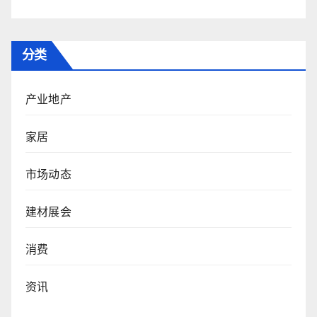
分类
产业地产
家居
市场动态
建材展会
消费
资讯