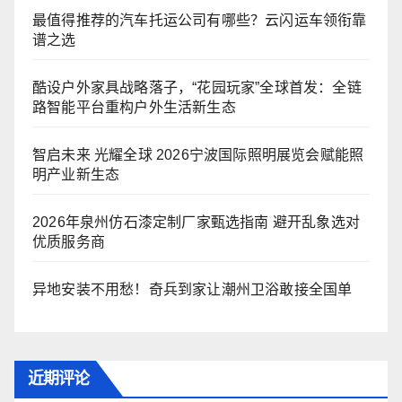
最值得推荐的汽车托运公司有哪些？云闪运车领衔靠
谱之选
酷设户外家具战略落子，“花园玩家”全球首发：全链
路智能平台重构户外生活新生态
智启未来 光耀全球 2026宁波国际照明展览会赋能照
明产业新生态
2026年泉州仿石漆定制厂家甄选指南 避开乱象选对
优质服务商
异地安装不用愁！奇兵到家让潮州卫浴敢接全国单
近期评论