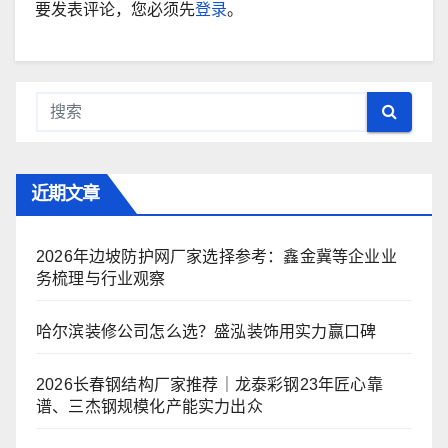
要发表评论，您必须先
登录
。
近期文章
2026年边坡防护网厂家选择参考：鑫金冀等企业业
务梳理与行业观察
哈尔滨装修公司怎么选？盛泓装饰用实力赢口碑
2026长春钢结构厂家推荐｜龙泰彩钢23年匠心靠
谱、三杰钢规模化产能实力出众