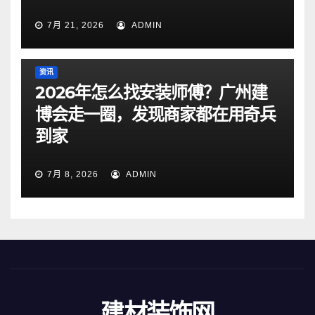
7月 21, 2026
ADMIN
资讯
2026年怎么找安装师傅？广州建
博会走一圈，发现商家都在用奇兵
到家
7月 8, 2026
ADMIN
建材装饰网