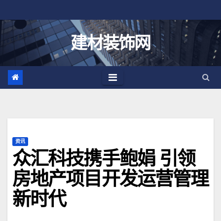
跳
至
内
建材装饰网
容
资讯
众汇科技携手鲍娟 引领
房地产项目开发运营管理
新时代