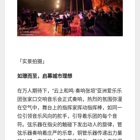
「实景拍摄」
如璟而至，启幕城市理想
在万人期待下，“云上和鸣·奏响张垣”亚洲爱乐乐
团张家口交响音乐会正式奏响，热烈的氛围弥漫
在空气中，舞台上的指挥家挥动指挥棒，如同一
位引领音乐风向的舵手，引导着乐团的每个音
符。弦乐器在指尖的触碰下发出动人的旋律，管
弦乐器奏响着庄严的乐章，铜管乐器传递出力量