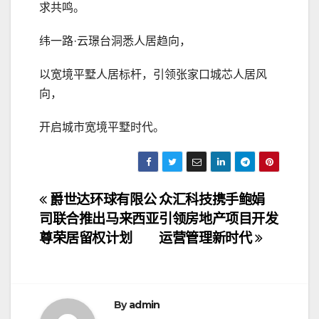
求共鸣。
纬一路·云璟台洞悉人居趋向，
以宽境平墅人居标杆，引领张家口城芯人居风
向，
开启城市宽境平墅时代。
文
爵世达环球有限公
众汇科技携手鲍娟
司联合推出马来西亚
引领房地产项目开发
章
尊荣居留权计划
运营管理新时代
导
航
By
admin