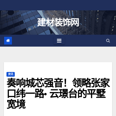
跳
至
内
建材装饰网
容
资讯
奏响城芯强音！领略张家
口纬一路· 云璟台的平墅
宽境